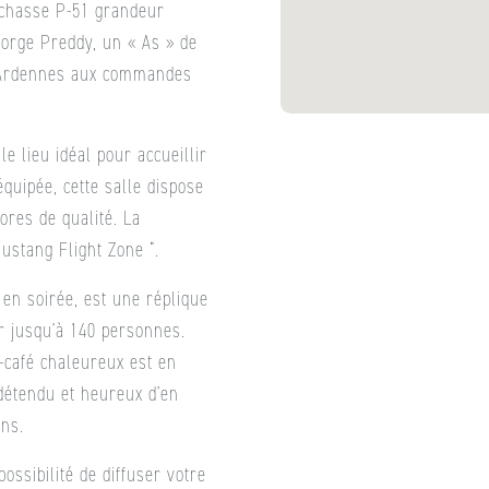
 chasse P-51 grandeur
eorge Preddy, un « As » de
es Ardennes aux commandes
e lieu idéal pour accueillir
uipée, cette salle dispose
ores de qualité. La
ustang Flight Zone “.
 en soirée, est une réplique
r jusqu’à 140 personnes.
-café chaleureux est en
 détendu et heureux d’en
ans.
ossibilité de diffuser votre