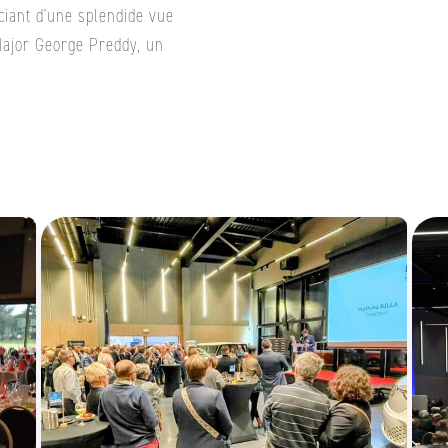
ciant d’une splendide vue
Major George Preddy, un