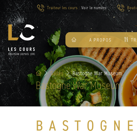
Traiteur les cours :
Voir le numéro
Bouti
A PROPOS
TR
Salles
Bastogne War Museum
Bastogne War Museum
BASTOGN