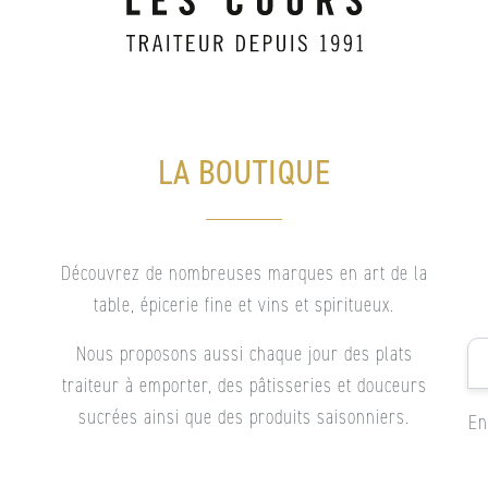
LA BOUTIQUE
Découvrez de nombreuses marques en art de la
table, épicerie fine et vins et spiritueux.
Em
Nous proposons aussi chaque jour des plats
traiteur à emporter, des pâtisseries et douceurs
*
*
sucrées ainsi que des produits saisonniers.
En