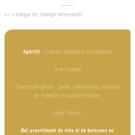
«
» indique les champs nécessaires
*
Apéritif :
Crémant d'Alsace e et zakouskis
Tarte flambée
Choucroute garnie - purée, jambonneau, saucisse
de Francfort et saucisse fumée
Apple Strudel
Bel assortiment de vins et de boissons en